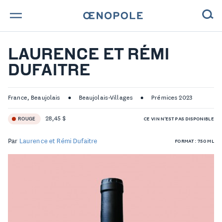
TROUVE TA BOUTEILLE !
LAURENCE ET RÉMI
DUFAITRE
NOS ENGAGEMENTS
MAGAZINE
France, Beaujolais
Beaujolais-Villages
Prémices 2023
28,45 $
ROUGE
CE VIN N'EST PAS DISPONIBLE
NOS VINS
Par
Laurence et Rémi Dufaitre
FORMAT : 750 ML
NOS VIGNERONS
NOS HISTOIRES
CONTACT