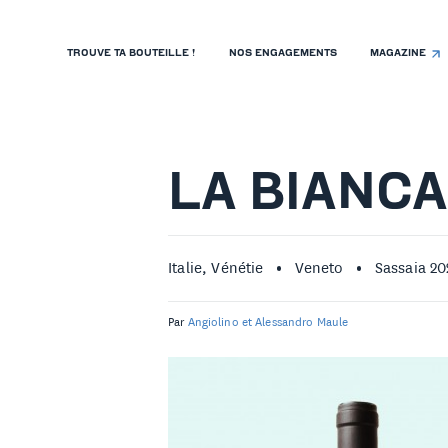
TROUVE TA BOUTEILLE !
NOS ENGAGEMENTS
MAGAZINE
TROUVE TA BOUTEILLE !
NOS ENGAGEMENTS
MAGAZINE
LA BIANC
NOS VINS
NOS VIGNERONS
Italie, Vénétie
Veneto
Sassaia 20
NOS HISTOIRES
Par
Angiolino et Alessandro Maule
CONTACT
ISTE DE PRIX RESTAURANTS
OLITIQUE DE CONFIDENTIALITÉ
 PROPOS