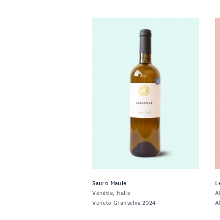
Sauro Maule
L
Vénétie, Italie
A
Veneto Granselva 2024
A