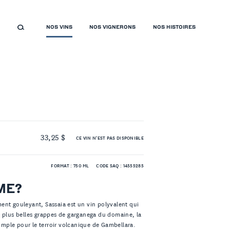
NOS VINS
NOS VIGNERONS
NOS HISTOIRES
33,25 $
CE VIN N'EST PAS DISPONIBLE
FORMAT : 750 ML
CODE SAQ : 14555285
ME?
ent gouleyant, Sassaia est un vin polyvalent qui
s plus belles grappes de garganega du domaine, la
simple pour le terroir volcanique de Gambellara.