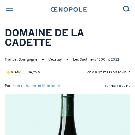
TROUVE TA BOUTEILLE !
DOMAINE DE LA
CADETTE
NOS ENGAGEMENTS
MAGAZINE
France, Bourgogne
Vézelay
Les Saulniers 1500ml 2022
84,25 $
BLANC
CE VIN N'EST PAS DISPONIBLE
NOS VINS
Par
Jean et Valentin Montanet
FORMAT : 1500 ML
NOS VIGNERONS
NOS HISTOIRES
CONTACT