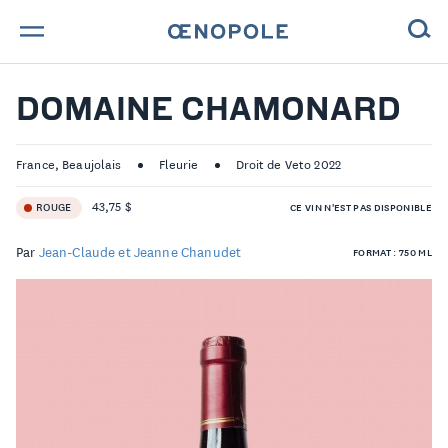
TROUVE TA BOUTEILLE !
DOMAINE CHAMONARD
NOS ENGAGEMENTS
France, Beaujolais
Fleurie
Droit de Veto 2022
MAGAZINE
43,75 $
ROUGE
CE VIN N'EST PAS DISPONIBLE
NOS VINS
Par
Jean-Claude et Jeanne Chanudet
FORMAT : 750 ML
NOS VIGNERONS
NOS HISTOIRES
CONTACT