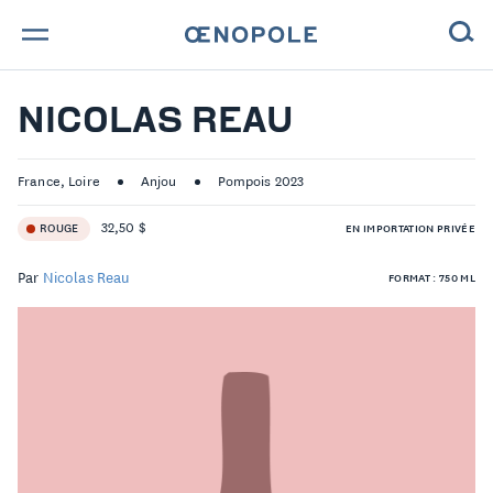
TROUVE TA BOUTEILLE !
NICOLAS REAU
NOS ENGAGEMENTS
France, Loire
Anjou
Pompois 2023
MAGAZINE
32,50 $
ROUGE
EN IMPORTATION PRIVÉE
NOS VINS
Par
Nicolas Reau
FORMAT : 750 ML
NOS VIGNERONS
NOS HISTOIRES
CONTACT