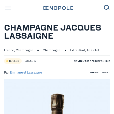
TROUVE TA BOUTEILLE !
CHAMPAGNE JACQUES
LASSAIGNE
NOS ENGAGEMENTS
MAGAZINE
France, Champagne
Champagne
Extra-Brut, Le Cotet
158,50 $
BULLES
CE VIN N'EST PAS DISPONIBLE
NOS VINS
Par
Emmanuel Lassaigne
FORMAT : 750 ML
NOS VIGNERONS
NOS HISTOIRES
CONTACT