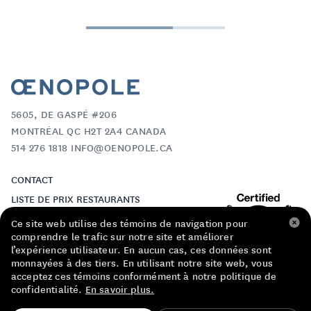
5605, DE GASPÉ #206
MONTRÉAL QC H2T 2A4 CANADA
514 276 1818 INFO@OENOPOLE.CA
CONTACT
LISTE DE PRIX RESTAURANTS
POLITIQUE DE CONFIDENTIALITÉ
Ce site web utilise des témoins de navigation pour
comprendre le trafic sur notre site et améliorer
À PROPOS
l’expérience utilisateur. En aucun cas, ces données sont
FACEBOOK
monnayées à des tiers. En utilisant notre site web, vous
acceptez ces témoins conformément à notre politique de
INSTAGRAM
confidentialité.
En savoir plus.
TROUVE TA BOUTEILLE!