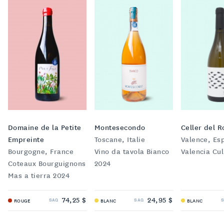
Domaine de la Petite
Montesecondo
Celler del R
Empreinte
Toscane, Italie
Valence, Es
Bourgogne, France
Vino da tavola Bianco
Valencia Cul
Coteaux Bourguignons
2024
Mas a tierra 2024
74,25 $
24,95 $
SAQ
SAQ
ROUGE
BLANC
BLANC