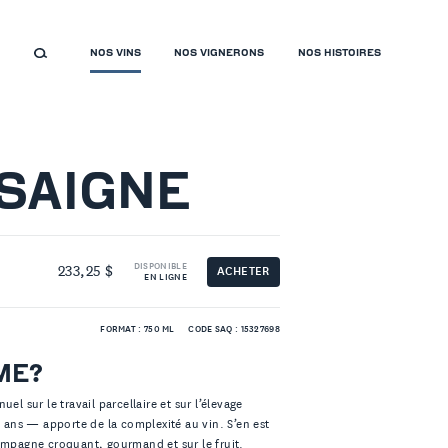
NOS VINS
NOS VIGNERONS
NOS HISTOIRES
SAIGNE
DISPONIBLE
233,25 $
ACHETER
EN LIGNE
FORMAT : 750 ML
CODE SAQ : 15327698
ME?
el sur le travail parcellaire et sur l’élevage
e ans — apporte de la complexité au vin. S’en est
hampagne croquant, gourmand et sur le fruit.