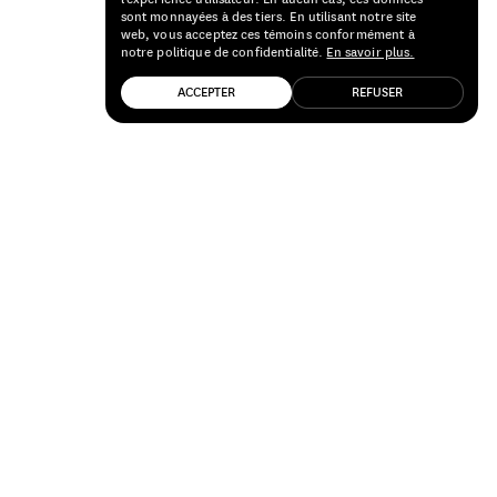
sont monnayées à des tiers. En utilisant notre site
web, vous acceptez ces témoins conformément à
notre politique de confidentialité.
En savoir plus.
ACCEPTER
REFUSER