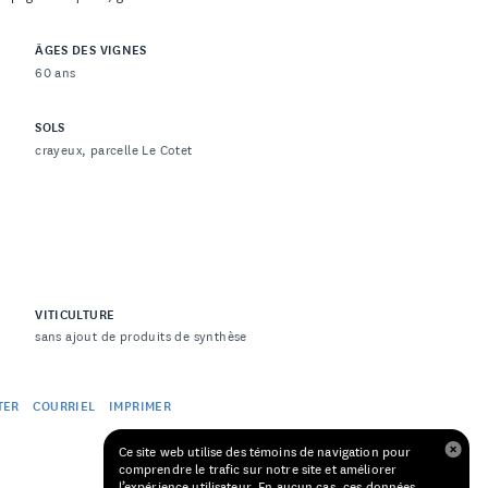
ÂGES DES VIGNES
60 ans
SOLS
crayeux, parcelle Le Cotet
VITICULTURE
sans ajout de produits de synthèse
TER
COURRIEL
IMPRIMER
Ce site web utilise des témoins de navigation pour
comprendre le trafic sur notre site et améliorer
l’expérience utilisateur. En aucun cas, ces données