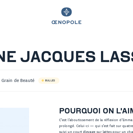
E JACQUES LAS
Grain de Beauté
BULLES
POURQUOI ON L'AI
C’est l’aboutissement de la réflexion d’Emmanu
prolongé. Celui-ci — qui s’est fait sur quatr
suivi un court élevage sur lattes pour un c