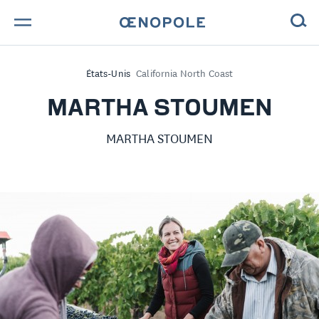
TROUVE TA BOUTEILLE !
États-Unis
California North Coast
NOS ENGAGEMENTS
MARTHA STOUMEN
MAGAZINE
MARTHA STOUMEN
NOS VINS
NOS VIGNERONS
NOS HISTOIRES
CONTACT