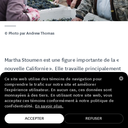
LISTE DE PRIX RESTAURANTS
POLITIQUE DE CONFIDENTIALITÉ
À PROPOS
© Photo par Andrew Thomas
Suivez-nous
FACEBOOK
INSTAGRAM
Martha Stoumen est une figure importante de la «
nouvelle Californie ». Elle travaille principalement
avec des producteurs de Mendocino et de Benson
Ce site web utilise des témoins de navigation pour
comprendre le trafic sur notre site et améliorer
County et élabore des vins qui misent sur la
l’expérience utilisateur. En aucun cas, ces données sont
fraîcheur et la buvabilité.
monnayées à des tiers. En utilisant notre site web, vous
acceptez ces témoins conformément à notre politique de
confidentialité.
En savoir plus.
Son expérience avec Didier Barral à Fougères et
TROUVE TA BOUTEILLE!
Giusto Occhipinti en Sicile lui a apporté une
ACCEPTER
REFUSER
sensibilité du « vieux monde », et un amour pour