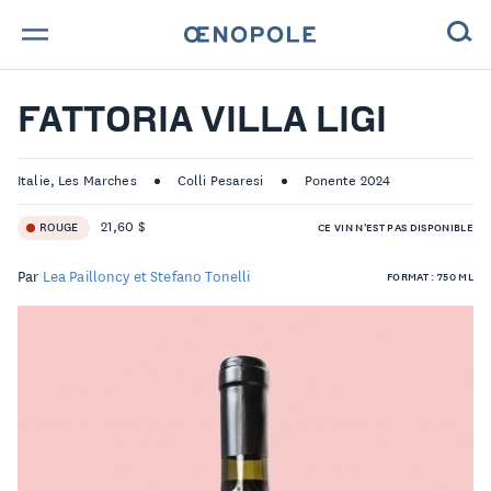
TROUVE TA BOUTEILLE !
FATTORIA VILLA LIGI
NOS ENGAGEMENTS
Italie, Les Marches
Colli Pesaresi
Ponente 2024
MAGAZINE
21,60 $
ROUGE
CE VIN N'EST PAS DISPONIBLE
NOS VINS
Par
Lea Pailloncy et Stefano Tonelli
FORMAT : 750 ML
NOS VIGNERONS
NOS HISTOIRES
CONTACT