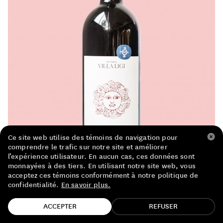
LISTE DE PRIX RESTAURANTS
POLITIQUE DE CONFIDENTIALITÉ
À PROPOS
Suivez-nous
FACEBOOK
INSTAGRAM
Ce site web utilise des témoins de navigation pour
comprendre le trafic sur notre site et améliorer
l’expérience utilisateur. En aucun cas, ces données sont
monnayées à des tiers. En utilisant notre site web, vous
acceptez ces témoins conformément à notre politique de
confidentialité.
En savoir plus.
TROUVE TA BOUTEILLE!
ACCEPTER
REFUSER