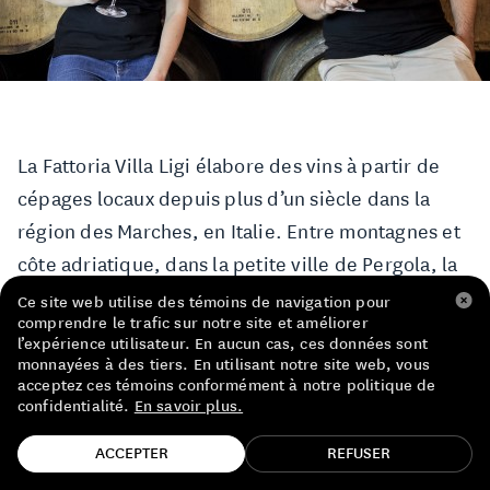
LISTE DE PRIX RESTAURANTS
POLITIQUE DE CONFIDENTIALITÉ
À PROPOS
La Fattoria Villa Ligi élabore des vins à partir de
Suivez-nous
cépages locaux depuis plus d’un siècle dans la
FACEBOOK
INSTAGRAM
région des Marches, en Italie. Entre montagnes et
côte adriatique, dans la petite ville de Pergola, la
famille Tonelli incarne quatre générations de
Ce site web utilise des témoins de navigation pour
comprendre le trafic sur notre site et améliorer
vignerons.
l’expérience utilisateur. En aucun cas, ces données sont
monnayées à des tiers. En utilisant notre site web, vous
acceptez ces témoins conformément à notre politique de
Francesco Tonelli, agronome et sommelier, décide
confidentialité.
En savoir plus.
en 1985 de quitter son métier d’enseignant pour se
TROUVE TA BOUTEILLE!
consacrer pleinement à la viticulture et à la
ACCEPTER
REFUSER
vinification, dans le respect de la tradition