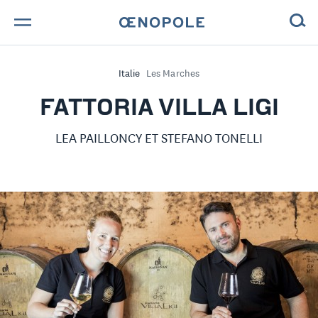
TROUVE TA BOUTEILLE !
Italie
Les Marches
NOS ENGAGEMENTS
FATTORIA VILLA LIGI
MAGAZINE
LEA PAILLONCY ET STEFANO TONELLI
NOS VINS
NOS VIGNERONS
NOS HISTOIRES
CONTACT