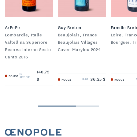
ArPePe
Guy Breton
Famille Bret
Lombardie, Italie
Beaujolais, France
Loire, Franc
Valtellina Superiore
Beaujolais Villages
Bourgueil Tr
Riserva Inferno Sesto
Cuvée Marylou 2024
Canto 2016
148,75
EN
ROUGE
LOTERIE
$
36,25 $
SAQ
ROUGE
ROUGE