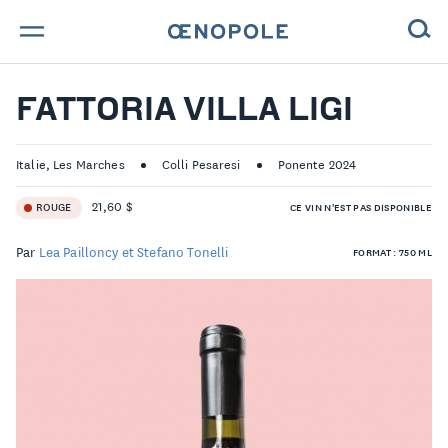
TROUVE TA BOUTEILLE !
FATTORIA VILLA LIGI
NOS ENGAGEMENTS
Italie, Les Marches
Colli Pesaresi
Ponente 2024
MAGAZINE
21,60 $
ROUGE
CE VIN N'EST PAS DISPONIBLE
NOS VINS
Par
Lea Pailloncy et Stefano Tonelli
FORMAT : 750 ML
NOS VIGNERONS
NOS HISTOIRES
CONTACT