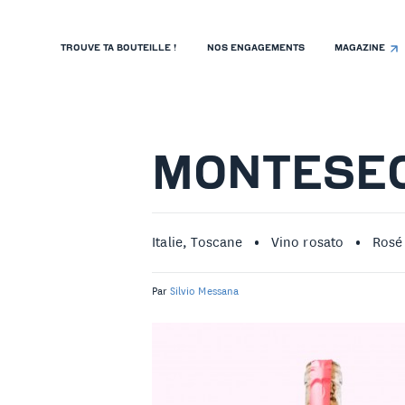
TROUVE TA BOUTEILLE !
NOS ENGAGEMENTS
MAGAZINE
TROUVE TA BOUTEILLE !
NOS ENGAGEMENTS
MAGAZINE
MONTESE
NOS VINS
NOS VIGNERONS
Italie, Toscane
Vino rosato
Rosé
NOS HISTOIRES
Par
Silvio Messana
CONTACT
ISTE DE PRIX RESTAURANTS
OLITIQUE DE CONFIDENTIALITÉ
 PROPOS