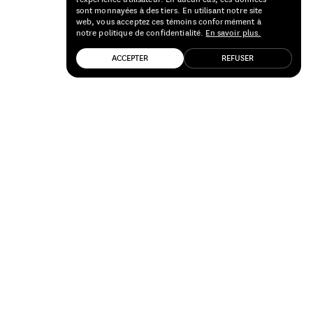
sont monnayées à des tiers. En utilisant notre site
web, vous acceptez ces témoins conformément à
notre politique de confidentialité.
En savoir plus.
ACCEPTER
REFUSER