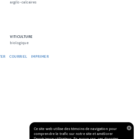
argilo-calcaires
VITICULTURE
biologique
TER
COURRIEL
IMPRIMER
Ce site web utilise des témoins de navigation pour
comprendre le trafic sur notre site et améliorer
l’expérience utilisateur. En aucun cas, ces données