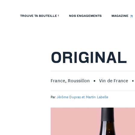
TROUVE TA BOUTEILLE !
NOS ENGAGEMENTS
MAGAZINE
TROUVE TA BOUTEILLE !
NOS ENGAGEMENTS
MAGAZINE
ORIGINAL
NOS VINS
NOS VIGNERONS
France, Roussillon
Vin de France
NOS HISTOIRES
Par
Jérôme Dupras et Martin Labelle
CONTACT
ISTE DE PRIX RESTAURANTS
OLITIQUE DE CONFIDENTIALITÉ
 PROPOS