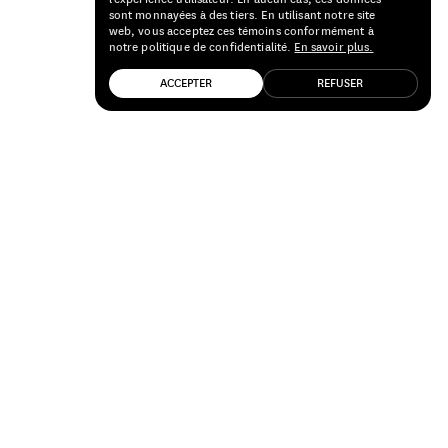
sont monnayées à des tiers. En utilisant notre site
web, vous acceptez ces témoins conformément à
notre politique de confidentialité.
En savoir plus.
ACCEPTER
REFUSER