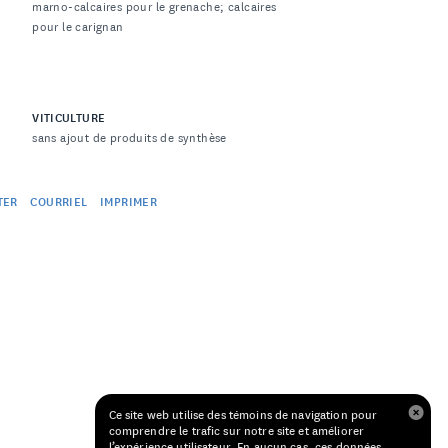
marno-calcaires pour le grenache; calcaires
pour le carignan
VITICULTURE
sans ajout de produits de synthèse
TER
COURRIEL
IMPRIMER
Ce site web utilise des témoins de navigation pour
comprendre le trafic sur notre site et améliorer
l’expérience utilisateur. En aucun cas, ces données