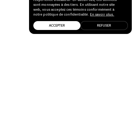
sont monnayées à des tiers. En utilisant notre site
web, vous acceptez ces témoins conformément à
notre politique de confidentialité.
En savoir plus.
ACCEPTER
REFUSER