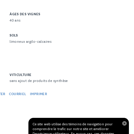
ÂGES DES VIGNES
40 ans
SOLS
limoneux argilo-calcaires
VITICULTURE
sans ajout de produits de synthèse
TER
COURRIEL
IMPRIMER
Ce site web utilise des témoins de navigation pour
comprendre le trafic sur notre site et améliorer
l’expérience utilisateur. En aucun cas, ces données