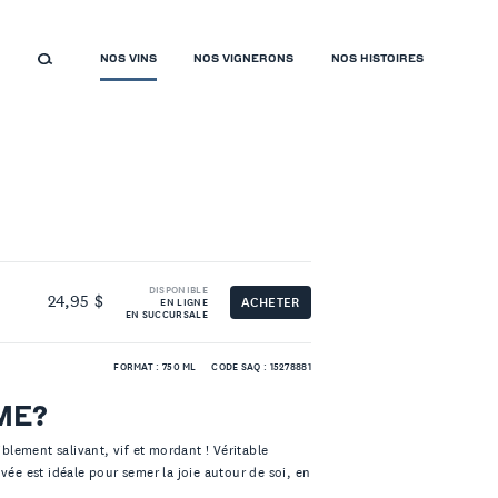
NOS VINS
NOS VIGNERONS
NOS HISTOIRES
DISPONIBLE
24,95 $
ACHETER
EN LIGNE
EN SUCCURSALE
FORMAT : 750 ML
CODE SAQ : 15278881
ME?
iblement salivant, vif et mordant ! Véritable
vée est idéale pour semer la joie autour de soi, en