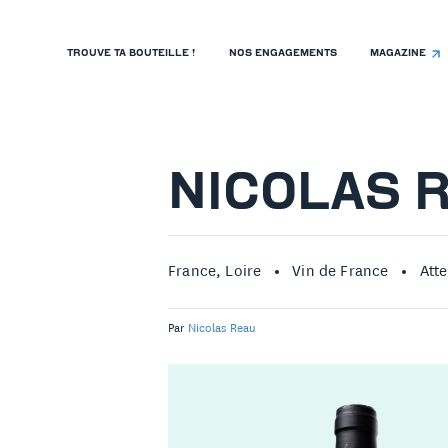
TROUVE TA BOUTEILLE !
NOS ENGAGEMENTS
MAGAZINE
TROUVE TA BOUTEILLE !
NOS ENGAGEMENTS
MAGAZINE
NICOLAS 
NOS VINS
NOS VIGNERONS
France, Loire
Vin de France
Att
NOS HISTOIRES
Par
Nicolas Reau
CONTACT
ISTE DE PRIX RESTAURANTS
OLITIQUE DE CONFIDENTIALITÉ
 PROPOS