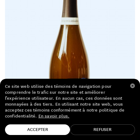
LISTE DE PRIX RESTAURANTS
POLITIQUE DE CONFIDENTIALITÉ
À PROPOS
Suivez-nous
FACEBOOK
INSTAGRAM
Ce site web utilise des témoins de navigation pour
comprendre le trafic sur notre site et améliorer
l’expérience utilisateur. En aucun cas, ces données sont
monnayées à des tiers. En utilisant notre site web, vous
acceptez ces témoins conformément à notre politique de
confidentialité.
En savoir plus.
TROUVE TA BOUTEILLE!
ACCEPTER
REFUSER