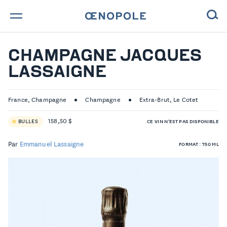
TROUVE TA BOUTEILLE !
CHAMPAGNE JACQUES
LASSAIGNE
NOS ENGAGEMENTS
MAGAZINE
France, Champagne
Champagne
Extra-Brut, Le Cotet
158,50 $
BULLES
CE VIN N'EST PAS DISPONIBLE
NOS VINS
Par
Emmanuel Lassaigne
FORMAT : 750 ML
NOS VIGNERONS
NOS HISTOIRES
CONTACT