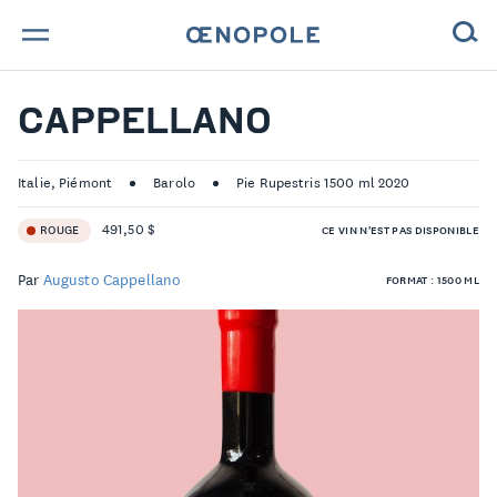
TROUVE TA BOUTEILLE !
CAPPELLANO
NOS ENGAGEMENTS
Italie, Piémont
Barolo
Pie Rupestris 1500 ml 2020
MAGAZINE
491,50 $
ROUGE
CE VIN N'EST PAS DISPONIBLE
NOS VINS
Par
Augusto Cappellano
FORMAT : 1500 ML
NOS VIGNERONS
NOS HISTOIRES
CONTACT