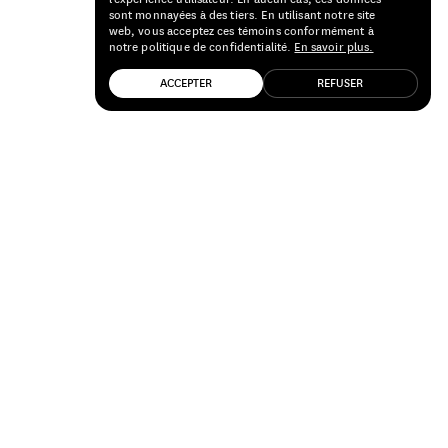
sont monnayées à des tiers. En utilisant notre site
web, vous acceptez ces témoins conformément à
notre politique de confidentialité.
En savoir plus.
ACCEPTER
REFUSER