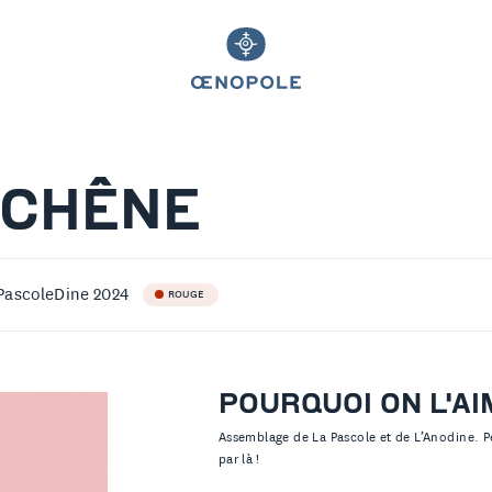
UCHÊNE
PascoleDine 2024
ROUGE
POURQUOI ON L'AI
Assemblage de La Pascole et de L’Anodine. Pe
par là !