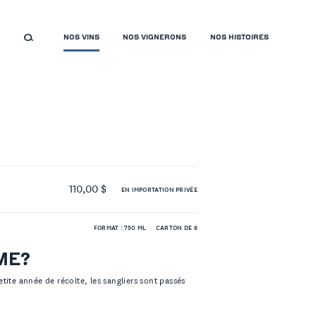
NOS VINS
NOS VIGNERONS
NOS HISTOIRES
110,00 $
EN IMPORTATION PRIVÉE
FORMAT : 750 ML
CARTON DE 6
ME?
tite année de récolte, les sangliers sont passés