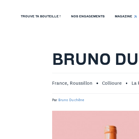
TROUVE TA BOUTEILLE !
NOS ENGAGEMENTS
MAGAZINE
TROUVE TA BOUTEILLE !
NOS ENGAGEMENTS
MAGAZINE
BRUNO D
NOS VINS
NOS VIGNERONS
France, Roussillon
Collioure
La 
NOS HISTOIRES
Par
Bruno Duchêne
CONTACT
ISTE DE PRIX RESTAURANTS
OLITIQUE DE CONFIDENTIALITÉ
 PROPOS