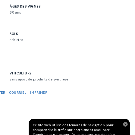
ÂGES DES VIGNES
60 ans
SOLS
schistes
VITICULTURE
sans ajout de produits de synthèse
TER
COURRIEL
IMPRIMER
Ce site web utilise des témoins de navigation pour
comprendre le trafic sur notre site et améliorer
l’expérience utilisateur. En aucun cas, ces données