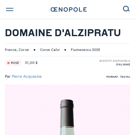
TROUVE TA BOUTEILLE !
DOMAINE D'ALZIPRATU
NOS ENGAGEMENTS
France, Corse
Corse Calvi
Fiumeseccu 2025
MAGAZINE
BIENTÔT DISPONIBLE
31,00 $
ROSÉ
EN LIGNE
NOS VINS
Par
Pierre Acquaviva
FORMAT : 750 ML
NOS VIGNERONS
NOS HISTOIRES
CONTACT