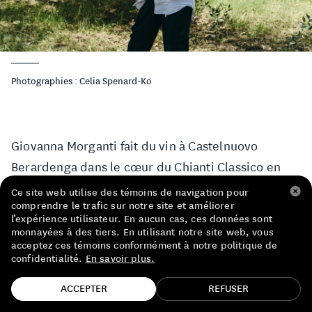
LISTE DE PRIX RESTAURANTS
POLITIQUE DE CONFIDENTIALITÉ
À PROPOS
Photographies : Celia Spenard-Ko
Suivez-nous
FACEBOOK
INSTAGRAM
Giovanna Morganti fait du vin à Castelnuovo
Berardenga dans le cœur du Chianti Classico en
Toscane. Dans une région où certains vins sont
Ce site web utilise des témoins de navigation pour
comprendre le trafic sur notre site et améliorer
devenus des caricatures, Giovanna réalise pour sa
l’expérience utilisateur. En aucun cas, ces données sont
part des vins fins et suaves. Des vins 100 %
monnayées à des tiers. En utilisant notre site web, vous
acceptez ces témoins conformément à notre politique de
naturels qui misent sur la pureté des cépages
confidentialité.
En savoir plus.
locaux, épousant un style qui, bien que
TROUVE TA BOUTEILLE!
ACCEPTER
REFUSER
décomplexé, est maîtrisé avec brio. Bref, ce sont