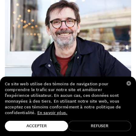
LISTE DE PRIX RESTAURANTS
POLITIQUE DE CONFIDENTIALITÉ
À PROPOS
Suivez-nous
FACEBOOK
INSTAGRAM
Michel Tolmer, c’est l’artiste qui se passe
Ce site web utilise des témoins de navigation pour
comprendre le trafic sur notre site et améliorer
d’étiquette. Il a signé celles de très belles
l’expérience utilisateur. En aucun cas, ces données sont
quilles chez
Catherine et Pierre Breton
ou
monnayées à des tiers. En utilisant notre site web, vous
acceptez ces témoins conformément à notre politique de
encore chez
Karim Vionnet
, entre autres. C’est
confidentialité.
En savoir plus.
aussi le père de Mimi, Fifi et Glouglou,
TROUVE TA BOUTEILLE!
ACCEPTER
REFUSER
enthousiastes et incompétents personnages de