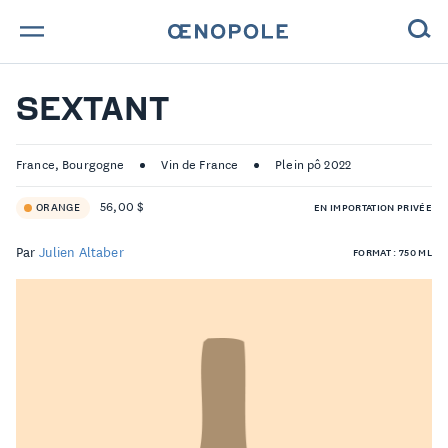
TROUVE TA BOUTEILLE !
SEXTANT
NOS ENGAGEMENTS
France, Bourgogne
Vin de France
Plein pô 2022
MAGAZINE
56,00 $
ORANGE
EN IMPORTATION PRIVÉE
NOS VINS
Par
Julien Altaber
FORMAT : 750 ML
NOS VIGNERONS
NOS HISTOIRES
CONTACT