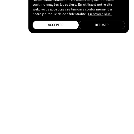
sont monnayées à des tiers. En utilisant notre site
web, vous acceptez ces témoins conformément à
notre politique de confidentialité.
En savoir plus.
ACCEPTER
REFUSER