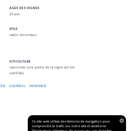
ÂGES DES VIGNES
25 ans
SOLS
sablo-limoneaux
VITICULTURE
raisonnée (une partie de la vigne est bio
certifiée)
TER
COURRIEL
IMPRIMER
Ce site web utilise des témoins de navigation pour
comprendre le trafic sur notre site et améliorer
l’expérience utilisateur. En aucun cas, ces données