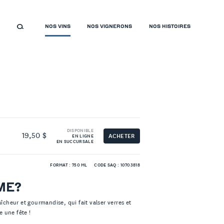
NOS VINS
NOS VIGNERONS
NOS HISTOIRES
DISPONIBLE
19,50 $
ACHETER
EN LIGNE
EN SUCCURSALE
FORMAT : 750 ML
CODE SAQ : 10703818
ME?
aîcheur et gourmandise, qui fait valser verres et
e une fête !