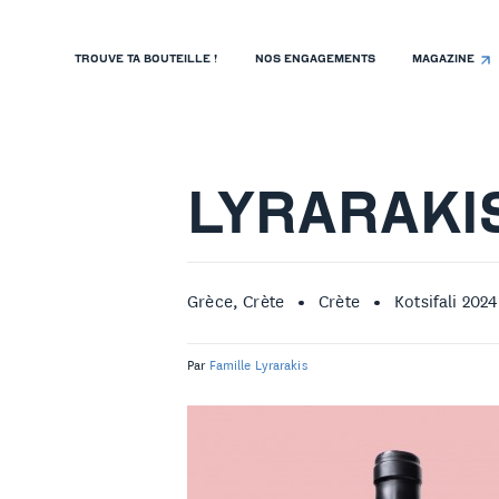
TROUVE TA BOUTEILLE !
NOS ENGAGEMENTS
MAGAZINE
TROUVE TA BOUTEILLE !
NOS ENGAGEMENTS
MAGAZINE
LYRARAKI
NOS VINS
NOS VIGNERONS
Grèce, Crète
Crète
Kotsifali 2024
NOS HISTOIRES
Par
Famille Lyrarakis
CONTACT
ISTE DE PRIX RESTAURANTS
OLITIQUE DE CONFIDENTIALITÉ
 PROPOS