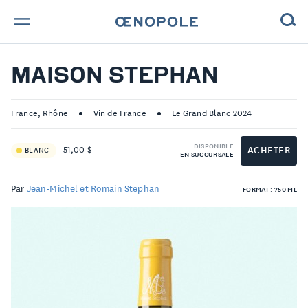
TROUVE TA BOUTEILLE !
MAISON STEPHAN
NOS ENGAGEMENTS
France, Rhône
Vin de France
Le Grand Blanc 2024
MAGAZINE
DISPONIBLE
ACHETER
51,00 $
BLANC
EN SUCCURSALE
NOS VINS
Par
Jean-Michel et Romain Stephan
FORMAT : 750 ML
NOS VIGNERONS
NOS HISTOIRES
CONTACT