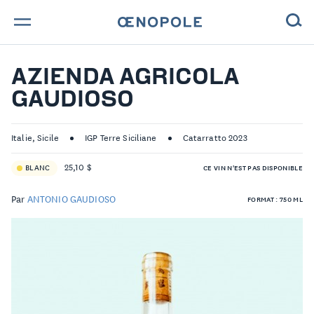
TROUVE TA BOUTEILLE !
AZIENDA AGRICOLA
GAUDIOSO
NOS ENGAGEMENTS
MAGAZINE
Italie, Sicile
IGP Terre Siciliane
Catarratto 2023
25,10 $
BLANC
CE VIN N'EST PAS DISPONIBLE
NOS VINS
Par
ANTONIO GAUDIOSO
FORMAT : 750 ML
NOS VIGNERONS
NOS HISTOIRES
CONTACT