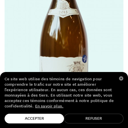
LISTE DE PRIX RESTAURANTS
POLITIQUE DE CONFIDENTIALITÉ
À PROPOS
Suivez-nous
FACEBOOK
INSTAGRAM
Ce site web utilise des témoins de navigation pour
comprendre le trafic sur notre site et améliorer
l’expérience utilisateur. En aucun cas, ces données sont
monnayées à des tiers. En utilisant notre site web, vous
acceptez ces témoins conformément à notre politique de
confidentialité.
En savoir plus.
TROUVE TA BOUTEILLE!
ACCEPTER
REFUSER