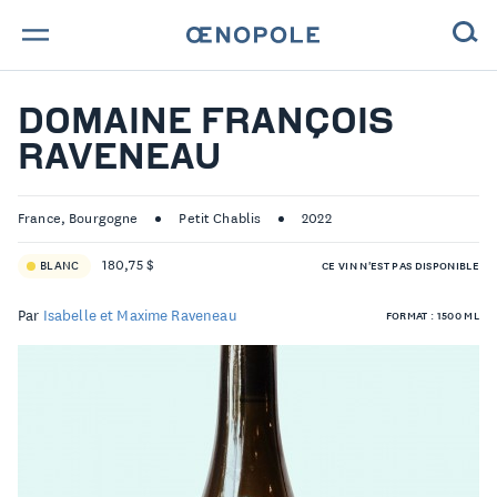
TROUVE TA BOUTEILLE !
DOMAINE FRANÇOIS
RAVENEAU
NOS ENGAGEMENTS
MAGAZINE
France, Bourgogne
Petit Chablis
2022
180,75 $
BLANC
CE VIN N'EST PAS DISPONIBLE
NOS VINS
Par
Isabelle et Maxime Raveneau
FORMAT : 1500 ML
NOS VIGNERONS
NOS HISTOIRES
CONTACT