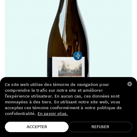
LISTE DE PRIX RESTAURANTS
POLITIQUE DE CONFIDENTIALITÉ
À PROPOS
Suivez-nous
FACEBOOK
INSTAGRAM
Ce site web utilise des témoins de navigation pour
comprendre le trafic sur notre site et améliorer
l’expérience utilisateur. En aucun cas, ces données sont
monnayées à des tiers. En utilisant notre site web, vous
acceptez ces témoins conformément à notre politique de
confidentialité.
En savoir plus.
TROUVE TA BOUTEILLE!
ACCEPTER
REFUSER