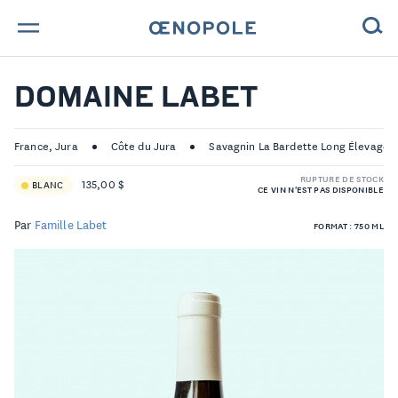
TROUVE TA BOUTEILLE !
DOMAINE LABET
NOS ENGAGEMENTS
France, Jura
Côte du Jura
Savagnin La Bardette Long Élevage 
MAGAZINE
RUPTURE DE STOCK
135,00 $
BLANC
CE VIN N'EST PAS DISPONIBLE
NOS VINS
Par
Famille Labet
FORMAT : 750 ML
NOS VIGNERONS
NOS HISTOIRES
CONTACT