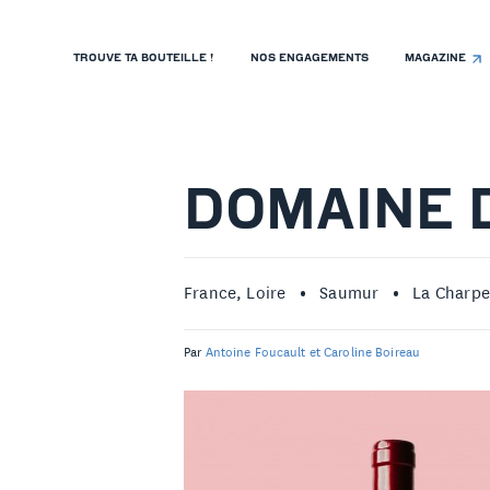
TROUVE TA BOUTEILLE !
NOS ENGAGEMENTS
MAGAZINE
TROUVE TA BOUTEILLE !
NOS ENGAGEMENTS
MAGAZINE
DOMAINE 
NOS VINS
NOS VIGNERONS
France, Loire
Saumur
La Charpe
NOS HISTOIRES
Par
Antoine Foucault et Caroline Boireau
CONTACT
ISTE DE PRIX RESTAURANTS
OLITIQUE DE CONFIDENTIALITÉ
 PROPOS