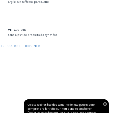
argile sur tuffeau; parcellaire
VITICULTURE
sans ajout de produits de synthèse
TER
COURRIEL
IMPRIMER
Ce site web utilise des témoins de navigation pour
comprendre le trafic sur notre site et améliorer
l’expérience utilisateur. En aucun cas, ces données