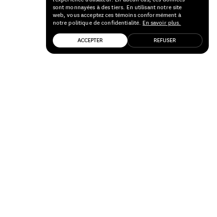
sont monnayées à des tiers. En utilisant notre site
web, vous acceptez ces témoins conformément à
notre politique de confidentialité.
En savoir plus.
ACCEPTER
REFUSER