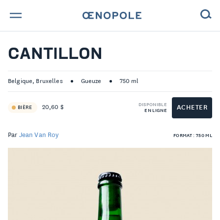
TROUVE TA BOUTEILLE !
CANTILLON
NOS ENGAGEMENTS
Belgique, Bruxelles
Gueuze
750 ml
MAGAZINE
DISPONIBLE
ACHETER
20,60 $
BIÈRE
EN LIGNE
NOS VINS
Par
Jean Van Roy
FORMAT : 750 ML
NOS VIGNERONS
NOS HISTOIRES
CONTACT