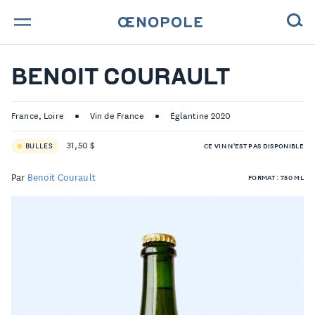
TROUVE TA BOUTEILLE !
BENOIT COURAULT
NOS ENGAGEMENTS
France, Loire
Vin de France
Églantine 2020
MAGAZINE
31,50 $
BULLES
CE VIN N'EST PAS DISPONIBLE
NOS VINS
Par
Benoit Courault
FORMAT : 750 ML
NOS VIGNERONS
NOS HISTOIRES
CONTACT