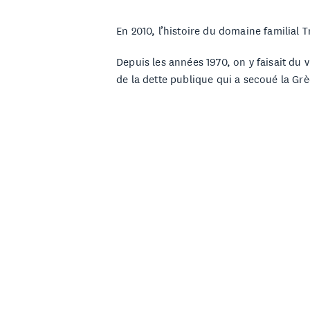
En 2010, l’histoire du domaine familial
Depuis les années 1970, on y faisait du 
de la dette publique qui a secoué la Grè
qui n’était alors qu’une activité agricol
moschofilero, cépage emblématique de
À quelque 700 mètres d’altitude, dans l
qui entourent Mantinia ralentissent la m
son éclat.
LE