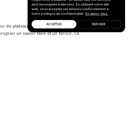
sont monnayées à des tiers. En utilisant notre site
web, vous acceptez ces témoins conformément à
notre politique de confidentialité.
En savoir plus.
ACCEPTER
REFUSER
œur du plateau de Mantinia. Mais la crise
oprier un savoir-faire et un terroir. Ce
lonté de révéler le potentiel singulier du
ent frais pour la Grèce. Les montagnes
 toute sa tension, sa délicatesse et
ERY