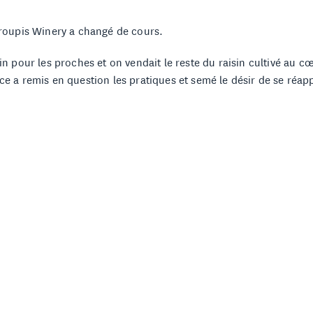
 Troupis Winery a changé de cours.
vin pour les proches et on vendait le reste du raisin cultivé au c
ce a remis en question les pratiques et semé le désir de se réappr
e familiale devient un véritable projet de domaine, porté par la vo
 cette région montagneuse du Péloponnèse.
e secteur de Fteri, les vignes évoluent dans un climat étonnamm
aturation des raisins et permettent au moschofilero de conserver
S VINS DU TROUPIS WIN