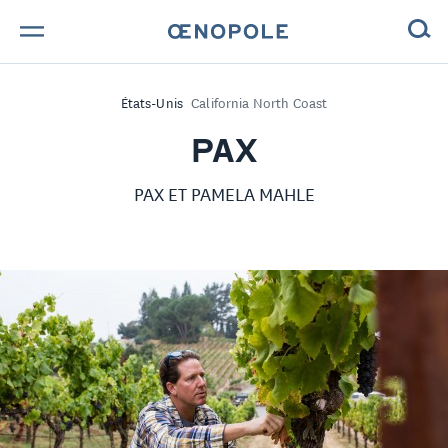
TROUVE TA BOUTEILLE !
États-Unis
California North Coast
NOS ENGAGEMENTS
PAX
MAGAZINE
PAX ET PAMELA MAHLE
NOS VINS
NOS VIGNERONS
NOS HISTOIRES
CONTACT