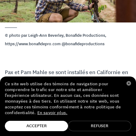
LISTE DE PRIX RESTAURANTS
POLITIQUE DE CONFIDENTIALITÉ
À PROPOS
© photo par Leigh-Ann Beverley, Bonafide Productions,
https://www.bonafidepro.com @bonafideproductions
Suivez-nous
FACEBOOK
INSTAGRAM
Pax et Pam Mahle se sont installés en Californie en
1997 avec un rêve en tête : faire du vin. Trois ans
Ce site web utilise des témoins de navigation pour
comprendre le trafic sur notre site et améliorer
plus tard, Pax Wines voit le jour avec comme pari
l’expérience utilisateur. En aucun cas, ces données sont
audacieux de miser sur le classicisme rhodanien
monnayées à des tiers. En utilisant notre site web, vous
acceptez ces témoins conformément à notre politique de
de la syrah. La gamme entière provient donc de
confidentialité.
En savoir plus.
régions plus fraîches, principalement sur les
TROUVE TA BOUTEILLE!
ACCEPTER
REFUSER
comtés de Sonoma et de Mendocino. Puisqu’ils