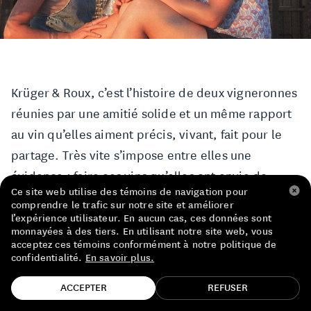
LISTE DE PRIX RESTAURANTS
POLITIQUE DE CONFIDENTIALITÉ
À PROPOS
Krüger & Roux, c’est l’histoire de deux vigneronnes
réunies par une amitié solide et un même rapport
Suivez-nous
FACEBOOK
INSTAGRAM
au vin qu’elles aiment précis, vivant, fait pour le
partage. Très vite s’impose entre elles une
évidence : faire ces vins qu’elles ont envie de
Ce site web utilise des témoins de navigation pour
boire ensemble, et avec les autres.
comprendre le trafic sur notre site et améliorer
l’expérience utilisateur. En aucun cas, ces données sont
monnayées à des tiers. En utilisant notre site web, vous
Leurs parcours, pourtant, prennent racine loin l’un
acceptez ces témoins conformément à notre politique de
de l’autre. Pauline se forme entre Montpellier et
confidentialité.
En savoir plus.
Reims, avec une approche sensible et rigoureuse
TROUVE TA BOUTEILLE!
ACCEPTER
REFUSER
du goût. Hanneke, diplômée de l’Université de