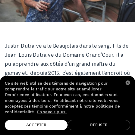
LISTE DE PRIX RESTAURANTS
POLITIQUE DE CONFIDENTIALITÉ
À PROPOS
Justin Dutraive a le Beaujolais dans le sang. Fils de
Suivez-nous
Jean-Louis Dutraive du Domaine Grand’Cour, il a
FACEBOOK
INSTAGRAM
pu apprendre aux côtés d’un grand maître du
gamay et, depuis 2015, c’est également l’endroit où
il fait sa patte sur ses propres cuvées ! Il
Ce site web utilise des témoins de navigation pour
comprendre le trafic sur notre site et améliorer
affectionne les vinifications douces et peu
l’expérience utilisateur. En aucun cas, ces données sont
interventionnistes et cette année, tout est aérien
monnayées à des tiers. En utilisant notre site web, vous
acceptez ces témoins conformément à notre politique de
et délicat. Des vins d’émotion qui laissent un
confidentialité.
En savoir plus.
sourire gravé au visage de celui ou celle qui les
TROUVE TA BOUTEILLE!
ACCEPTER
REFUSER
boit.