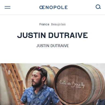
TROUVE TA BOUTEILLE !
France
Beaujolais
NOS ENGAGEMENTS
JUSTIN DUTRAIVE
MAGAZINE
JUSTIN DUTRAIVE
NOS VINS
NOS VIGNERONS
NOS HISTOIRES
CONTACT