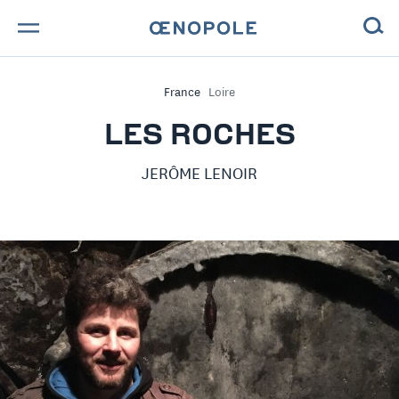
TROUVE TA BOUTEILLE !
France
Loire
NOS ENGAGEMENTS
LES ROCHES
MAGAZINE
JERÔME LENOIR
NOS VINS
NOS VIGNERONS
NOS HISTOIRES
CONTACT