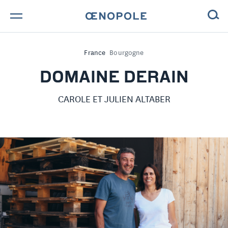
TROUVE TA BOUTEILLE !
France
Bourgogne
NOS ENGAGEMENTS
DOMAINE DERAIN
MAGAZINE
CAROLE ET JULIEN ALTABER
NOS VINS
NOS VIGNERONS
NOS HISTOIRES
CONTACT