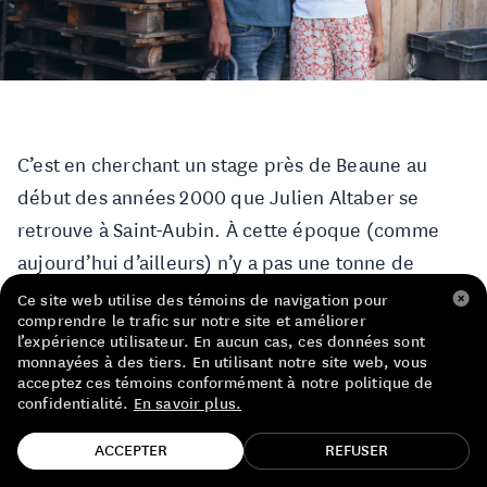
LISTE DE PRIX RESTAURANTS
POLITIQUE DE CONFIDENTIALITÉ
À PROPOS
C’est en cherchant un stage près de Beaune au
Suivez-nous
début des années 2000 que Julien Altaber se
FACEBOOK
INSTAGRAM
retrouve à Saint-Aubin. À cette époque (comme
aujourd’hui d’ailleurs) n’y a pas une tonne de
domaines bio dans cette région. Coup de chance,
Ce site web utilise des témoins de navigation pour
comprendre le trafic sur notre site et améliorer
Julien rencontre Dominic Derain qui lui apprend
l’expérience utilisateur. En aucun cas, ces données sont
tout ce qu’il faut faire (et ne pas faire) à la vigne.
monnayées à des tiers. En utilisant notre site web, vous
acceptez ces témoins conformément à notre politique de
Au chai, peu d’intervention, mais une grande
confidentialité.
En savoir plus.
maîtrise et une compréhension profonde des
TROUVE TA BOUTEILLE!
ACCEPTER
REFUSER
cépages bourguignons. Avec Dom, Julien touche à