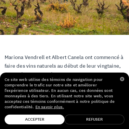
LISTE DE PRIX RESTAURANTS
POLITIQUE DE CONFIDENTIALITÉ
À PROPOS
Suivez-nous
FACEBOOK
INSTAGRAM
Mariona Vendrell et Albert Canela ont commencé à
faire des vins naturels au début de leur vingtaine,
en expérimentant dès 2009 dans un garage familial
Ce site web utilise des témoins de navigation pour
tels des pionniers silencieux. Ensemble, ils
comprendre le trafic sur notre site et améliorer
l’expérience utilisateur. En aucun cas, ces données sont
valorisent les cépages autochtones de la Conca de
monnayées à des tiers. En utilisant notre site web, vous
Barbera en Catalogne, trop souvent anonymisés
acceptez ces témoins conformément à notre politique de
confidentialité.
En savoir plus.
par l'industrie du Cava.
TROUVE TA BOUTEILLE!
ACCEPTER
REFUSER
Fort d’une certification bio à la vigne, faisant des