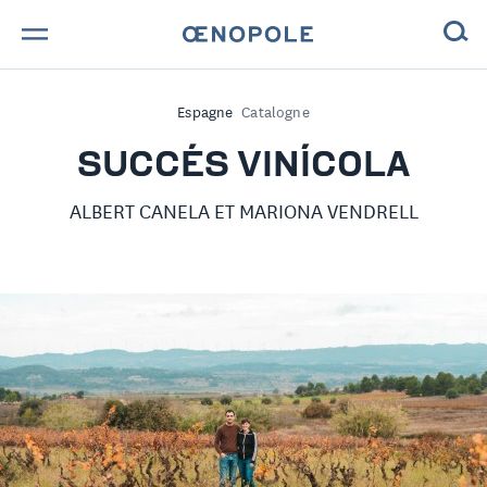
TROUVE TA BOUTEILLE !
Espagne
Catalogne
NOS ENGAGEMENTS
SUCCÉS VINÍCOLA
MAGAZINE
ALBERT CANELA ET MARIONA VENDRELL
NOS VINS
NOS VIGNERONS
NOS HISTOIRES
CONTACT