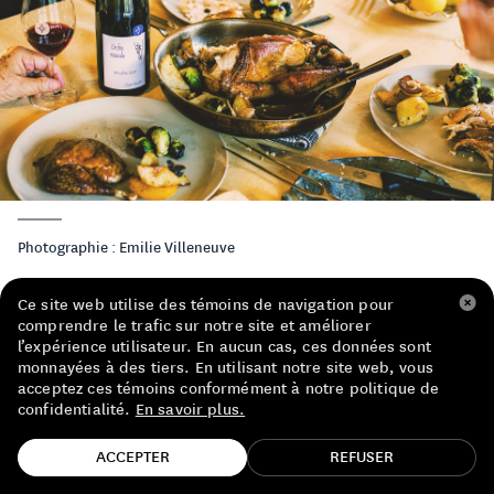
LISTE DE PRIX RESTAURANTS
POLITIQUE DE CONFIDENTIALITÉ
À PROPOS
Suivez-nous
FACEBOOK
INSTAGRAM
Photographie : Emilie Villeneuve
Ce site web utilise des témoins de navigation pour
comprendre le trafic sur notre site et améliorer
l’expérience utilisateur. En aucun cas, ces données sont
monnayées à des tiers. En utilisant notre site web, vous
acceptez ces témoins conformément à notre politique de
confidentialité.
En savoir plus.
LA PINTADE DE CLAIRE NAUDIN,
FAÇON « BIBI »
TROUVE TA BOUTEILLE!
ACCEPTER
REFUSER