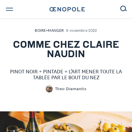
TROUVE TA BOUTEILLE !
BOIRE+MANGER
9 novembre 2022
NOS ENGAGEMENTS
COMME CHEZ CLAIRE
NAUDIN
MAGAZINE
PINOT NOIR + PINTADE = L’ART MENER TOUTE LA
NOS VINS
TABLÉE PAR LE BOUT DU NEZ
NOS VIGNERONS
Theo Diamantis
NOS HISTOIRES
CONTACT