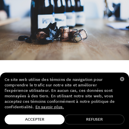
LISTE DE PRIX RESTAURANTS
POLITIQUE DE CONFIDENTIALITÉ
À PROPOS
Suivez-nous
FACEBOOK
INSTAGRAM
Ce site web utilise des témoins de navigation pour
comprendre le trafic sur notre site et améliorer
l’expérience utilisateur. En aucun cas, ces données sont
monnayées à des tiers. En utilisant notre site web, vous
PAS DE PARTY, VIVE LES PARTYS
acceptez ces témoins conformément à notre politique de
confidentialité.
En savoir plus.
TROUVE TA BOUTEILLE!
Si le party de Noël du bureau manquera à Denise,
ACCEPTER
REFUSER
Francis et Sacha cette année, Anne-Élisabeth,