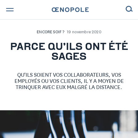
TROUVE TA BOUTEILLE !
ENCORE SOIF ?
19 novembre 2020
NOS ENGAGEMENTS
PARCE QU’ILS ONT ÉTÉ
SAGES
MAGAZINE
QU'ILS SOIENT VOS COLLABORATEURS, VOS
NOS VINS
EMPLOYÉS OU VOS CLIENTS, IL Y A MOYEN DE
TRINQUER AVEC EUX MALGRÉ LA DISTANCE.
NOS VIGNERONS
NOS HISTOIRES
CONTACT