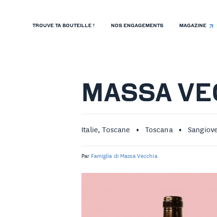
TROUVE TA BOUTEILLE !
NOS ENGAGEMENTS
MAGAZINE
TROUVE TA BOUTEILLE !
NOS ENGAGEMENTS
MAGAZINE
MASSA VE
NOS VINS
NOS VIGNERONS
Italie, Toscane
Toscana
Sangiove
NOS HISTOIRES
Par
Famiglia di Massa Vecchia
CONTACT
ISTE DE PRIX RESTAURANTS
OLITIQUE DE CONFIDENTIALITÉ
 PROPOS