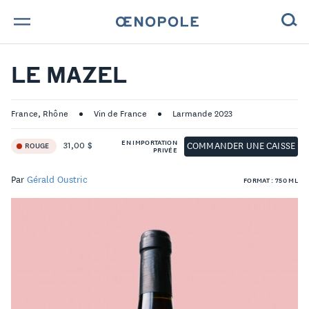
TROUVE TA BOUTEILLE !
LE MAZEL
NOS ENGAGEMENTS
France, Rhône
Vin de France
Larmande 2023
MAGAZINE
EN IMPORTATION
COMMANDER UNE CAISSE
31,00 $
ROUGE
PRIVÉE
NOS VINS
Par
Gérald Oustric
FORMAT : 750 ML
NOS VIGNERONS
NOS HISTOIRES
CONTACT