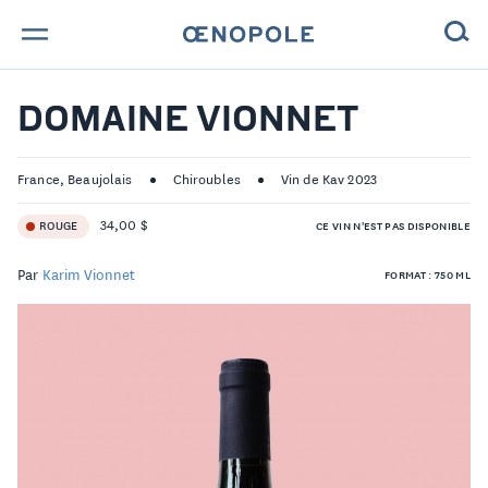
TROUVE TA BOUTEILLE !
DOMAINE VIONNET
NOS ENGAGEMENTS
France, Beaujolais
Chiroubles
Vin de Kav 2023
MAGAZINE
34,00 $
ROUGE
CE VIN N'EST PAS DISPONIBLE
NOS VINS
Par
Karim Vionnet
FORMAT : 750 ML
NOS VIGNERONS
NOS HISTOIRES
CONTACT