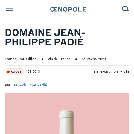
TROUVE TA BOUTEILLE !
DOMAINE JEAN-
PHILIPPE PADIÉ
NOS ENGAGEMENTS
MAGAZINE
France, Roussillon
Vin de France
Le Pacha 2023
59,50 $
ROUGE
EN IMPORTATION PRIVÉE
NOS VINS
Par
Jean-Philippe Padié
NOS VIGNERONS
NOS HISTOIRES
CONTACT