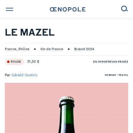
TROUVE TA BOUTEILLE !
LE MAZEL
NOS ENGAGEMENTS
France, Rhône
Vin de France
Briand 2024
MAGAZINE
31,50 $
ROUGE
EN IMPORTATION PRIVÉE
NOS VINS
Par
Gérald Oustric
FORMAT : 750 ML
NOS VIGNERONS
NOS HISTOIRES
CONTACT