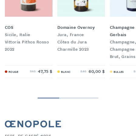
COS
Domaine Overnoy
Champagne 
Sicile, Italie
Jura, France
Gerbais
Vittoria Pithos Rosso
Côtes du Jura
Champagne,
2022
Charmille 2023
Champagne 
Brut, Grains
47,75 $
60,00 $
SAQ
SAQ
S
ROUGE
BLANC
BULLES