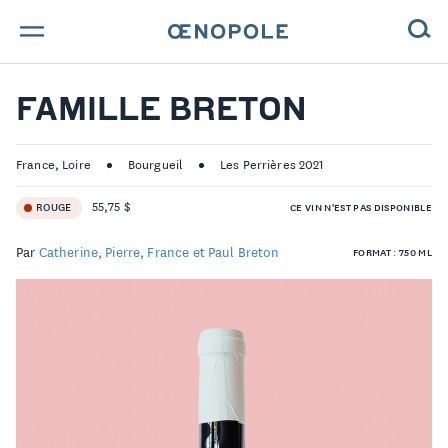
TROUVE TA BOUTEILLE !
FAMILLE BRETON
NOS ENGAGEMENTS
France, Loire
Bourgueil
Les Perrières 2021
MAGAZINE
55,75 $
ROUGE
CE VIN N'EST PAS DISPONIBLE
NOS VINS
Par
Catherine, Pierre, France et Paul Breton
FORMAT : 750 ML
NOS VIGNERONS
NOS HISTOIRES
CONTACT