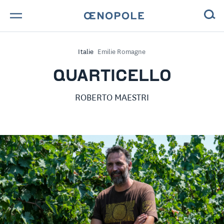
TROUVE TA BOUTEILLE !
Italie
Emilie Romagne
NOS ENGAGEMENTS
QUARTICELLO
MAGAZINE
ROBERTO MAESTRI
NOS VINS
NOS VIGNERONS
NOS HISTOIRES
CONTACT