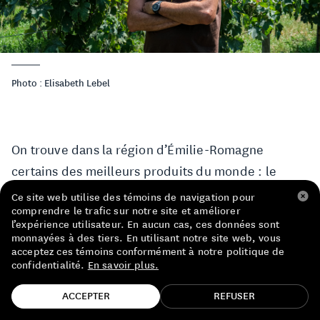
LISTE DE PRIX RESTAURANTS
POLITIQUE DE CONFIDENTIALITÉ
À PROPOS
Photo : Elisabeth Lebel
Suivez-nous
FACEBOOK
INSTAGRAM
On trouve dans la région d’Émilie-Romagne
certains des meilleurs produits du monde : le
prosciutto
de Parme, le vinaigre balsamique de
Ce site web utilise des témoins de navigation pour
comprendre le trafic sur notre site et améliorer
Modène, le classique
ragu bolognese
ainsi que le
l’expérience utilisateur. En aucun cas, ces données sont
parmesan et la mortadelle… vous voyez (goûtez,
monnayées à des tiers. En utilisant notre site web, vous
acceptez ces témoins conformément à notre politique de
humez) le délicieux tableau ?
confidentialité.
En savoir plus.
TROUVE TA BOUTEILLE!
Cette région est – ou plutôt fut – également
ACCEPTER
REFUSER
célèbre pour son Lambrusco : un vin rouge