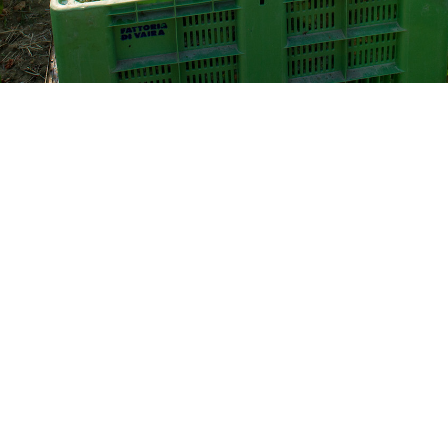
est accueilli par un grand panneau où on peut lire : BIENVENUE À
aine viticole, la
fattoria
est une ferme, et cette ferme est au c
montagnes surplombent la mer Adriatique, l’organisme agricole po
. Suite au décès du dernier propriétaire, la succession décide d'
a continuité de son héritage dans le respect de la terre et l’inté
s producteurs et des artisans locaux partageant les mêmes valeu
ront commun aux grandes industries agricoles et alimentaires, la
’autonomie et d’authenticité, tant dans la transformation des pr
ssus tout, elle est un lieu de partage consacré à la formation, 
sonnant.