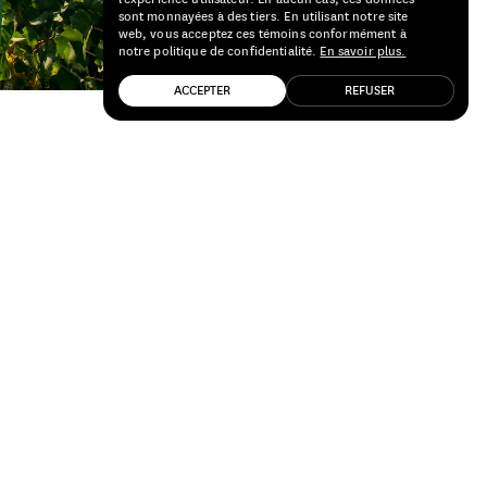
sont monnayées à des tiers. En utilisant notre site
web, vous acceptez ces témoins conformément à
notre politique de confidentialité.
En savoir plus.
ACCEPTER
REFUSER
 LA FATTORIA DI VAIRA, TERRE DE
œur d’un bouillonnant écosystème à
rte le nom de la famille qui y a
offrir ses 500 hectares à une fondation,
rêt du bien commun.
rs, et la
fattoria
prend dès lors des
 fondation est composée d'une centaine
oduits que par la pratique de
et prend sous son aile quiconque