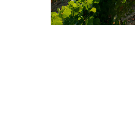
En arrivant à la Fattoria di Vaira, on 
SOLIDARITÉ. C’est qu’avant d’être un dom
vocation éducative et sociale.
Niché dans la région du Molise, où les 
exploité la terre des générations durant
et elle lui confie la mission d’assurer l
En 2006, la fondation tend la main à de
allures de petite révolution. Faisant f
d’actionnaires unis par le même désir d
l’agriculture biodynamique. Mais par-de
souhaite glaner un peu de ce savoir foi