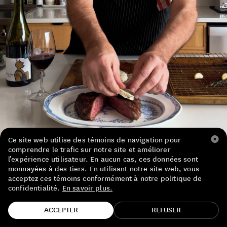
LISTE DE PRIX RESTAURANTS
POLITIQUE DE CONFIDENTIALITÉ
À PROPOS
Suivez-nous
FACEBOOK
INSTAGRAM
Ce site web utilise des témoins de navigation pour
comprendre le trafic sur notre site et améliorer
l’expérience utilisateur. En aucun cas, ces données sont
monnayées à des tiers. En utilisant notre site web, vous
acceptez ces témoins conformément à notre politique de
confidentialité.
En savoir plus.
TROUVE TA BOUTEILLE!
Laissez-moi vous dépeindre une scène bien
ACCEPTER
REFUSER
précise. Elle commence sur un premier coup de