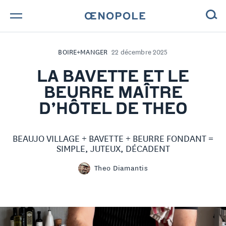
TROUVE TA BOUTEILLE !
BOIRE+MANGER
22 décembre 2025
NOS ENGAGEMENTS
LA BAVETTE ET LE
BEURRE MAÎTRE
MAGAZINE
D’HÔTEL DE THEO
NOS VINS
BEAUJO VILLAGE + BAVETTE + BEURRE FONDANT =
NOS VIGNERONS
SIMPLE, JUTEUX, DÉCADENT
Theo Diamantis
NOS HISTOIRES
CONTACT