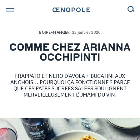
TROUVE TA BOUTEILLE !
BOIRE+MANGER
22 janvier 2026
NOS ENGAGEMENTS
COMME CHEZ ARIANNA
OCCHIPINTI
MAGAZINE
FRAPPATO ET NERO D’AVOLA + BUCATINI AUX
NOS VINS
ANCHOIS… POURQUOI ÇA FONCTIONNE ? PARCE
QUE CES PÂTES SUCRÉES SALÉES SOULIGNENT
NOS VIGNERONS
MERVEILLEUSEMENT L’UMAMI DU VIN.
NOS HISTOIRES
CONTACT