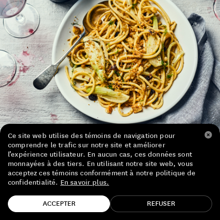
LISTE DE PRIX RESTAURANTS
POLITIQUE DE CONFIDENTIALITÉ
À PROPOS
Suivez-nous
FACEBOOK
INSTAGRAM
Ce site web utilise des témoins de navigation pour
comprendre le trafic sur notre site et améliorer
Photgraphie : Maude Chauvin
l’expérience utilisateur. En aucun cas, ces données sont
monnayées à des tiers. En utilisant notre site web, vous
acceptez ces témoins conformément à notre politique de
confidentialité.
En savoir plus.
TROUVE TA BOUTEILLE!
ACCEPTER
REFUSER