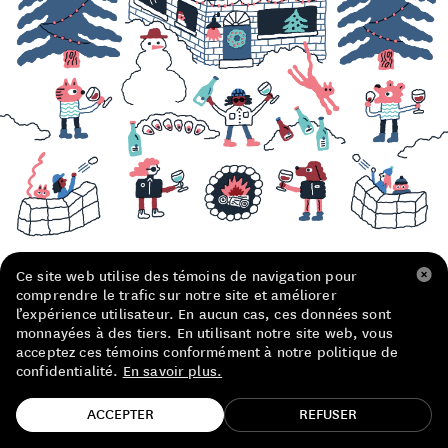
LISTE DE PRIX RESTAURANTS
POLITIQUE DE CONFIDENTIALITÉ
À PROPOS
Suivez-nous
FACEBOOK
INSTAGRAM
Ce site web utilise des témoins de navigation pour
comprendre le trafic sur notre site et améliorer
Illustration : Ben Tardif
l’expérience utilisateur. En aucun cas, ces données sont
monnayées à des tiers. En utilisant notre site web, vous
acceptez ces témoins conformément à notre politique de
confidentialité.
En savoir plus.
TROUVE TA BOUTEILLE!
ACCEPTER
REFUSER