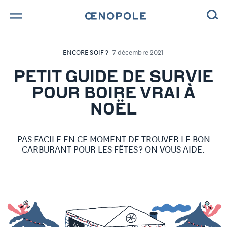
TROUVE TA BOUTEILLE !
ENCORE SOIF ?
7 décembre 2021
NOS ENGAGEMENTS
PETIT GUIDE DE SURVIE
POUR BOIRE VRAI À
MAGAZINE
NOËL
NOS VINS
PAS FACILE EN CE MOMENT DE TROUVER LE BON
NOS VIGNERONS
CARBURANT POUR LES FÊTES ? ON VOUS AIDE.
NOS HISTOIRES
CONTACT