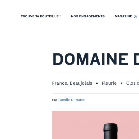
TROUVE TA BOUTEILLE !
NOS ENGAGEMENTS
MAGAZINE
TROUVE TA BOUTEILLE !
NOS ENGAGEMENTS
MAGAZINE
DOMAINE 
NOS VINS
NOS VIGNERONS
France, Beaujolais
Fleurie
Clos 
NOS HISTOIRES
Par
Famille Dutraive
CONTACT
ISTE DE PRIX RESTAURANTS
OLITIQUE DE CONFIDENTIALITÉ
 PROPOS