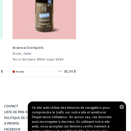
Arianna Occhipinti
Sicile, Italie
Terre Siciliane SP68 rosso 2024
 $
32,50 $
ROUGE
SAQ
CONTACT
Ce site web utilise des témoins de navigation pour
LISTE DE PRIX RESTAURANTS
comprendre le trafic sur notre site et améliorer
l’expérience utilisateur. En aucun cas, ces données
POLITIQUE DE CONFIDENTIALITÉ
sont monnayées à des tiers. En utilisant notre site
À PROPOS
web, vous acceptez ces témoins conformément à
FACEBOOK