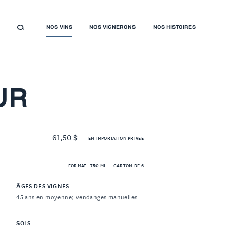
NOS VINS
NOS VIGNERONS
NOS HISTOIRES
UR
61,50 $
EN IMPORTATION PRIVÉE
FORMAT : 750 ML
CARTON DE 6
ÂGES DES VIGNES
45 ans en moyenne; vendanges manuelles
SOLS