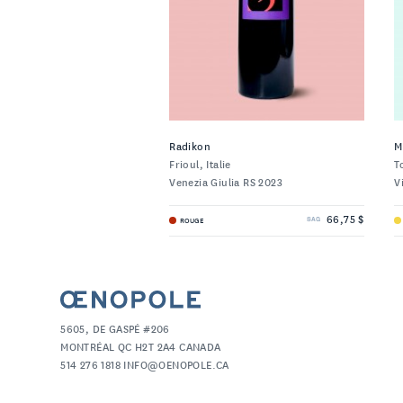
Radikon
M
Frioul, Italie
T
Venezia Giulia RS 2023
V
66,75 $
ROUGE
SAQ
5605, DE GASPÉ #206
MONTRÉAL QC H2T 2A4 CANADA
514 276 1818 INFO@OENOPOLE.CA