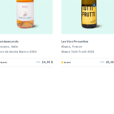
ontesecondo
Les Vins Pirouettes
oscane, Italie
Alsace, France
ino da tavola Bianco 2024
Alsace Tutti Frutti 2023
24,95 $
25,05
BLANC
BLANC
SAQ
SAQ